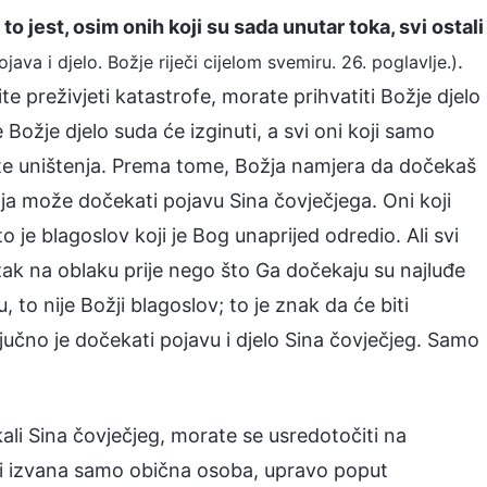
 jest, osim onih koji su sada unutar toka, svi ostali
.
ojava i djelo. Božje riječi cijelom svemiru. 26. poglavlje.)
te preživjeti katastrofe, morate prihvatiti Božje djelo
 Božje djelo suda će izginuti, a svi oni koji samo
ete uništenja. Prema tome, Božja namjera da dočekaš
a može dočekati pojavu Sina čovječjega. Oni koji
o je blagoslov koji je Bog unaprijed odredio. Ali svi
zak na oblaku prije nego što Ga dočekaju su najluđe
 to nije Božji blagoslov; to je znak da će biti
jučno je dočekati pojavu i djelo Sina čovječjeg. Samo
ali Sina čovječjeg, morate se usredotočiti na
ečji izvana samo obična osoba, upravo poput