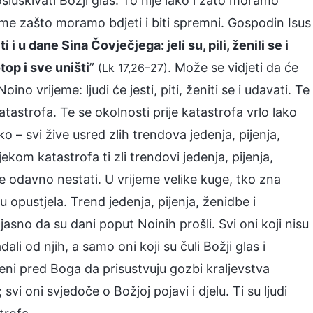
luškivati Božji glas. To nije lako i zato moramo
ome zašto moramo bdjeti i biti spremni. Gospodin Isus
 i u dane Sina Čovječjega: jeli su, pili, ženili se i
top i sve uništi
”
. Može se vidjeti da će
(Lk 17,26–27)
no vrijeme: ljudi će jesti, piti, ženiti se i udavati. Te
atastrofa. Te se okolnosti prije katastrofa vrlo lako
 – svi žive usred zlih trendova jedenja, pijenja,
jekom katastrofa ti zli trendovi jedenja, pijenja,
e odavno nestati. U vrijeme velike kuge, tko zna
 su opustjela. Trend jedenja, pijenja, ženidbe i
sno da su dani poput Noinih prošli. Svi oni koji nisu
li od njih, a samo oni koji su čuli Božji glas i
eseni pred Boga da prisustvuju gozbi kraljevstva
vi oni svjedoče o Božjoj pojavi i djelu. Ti su ljudi