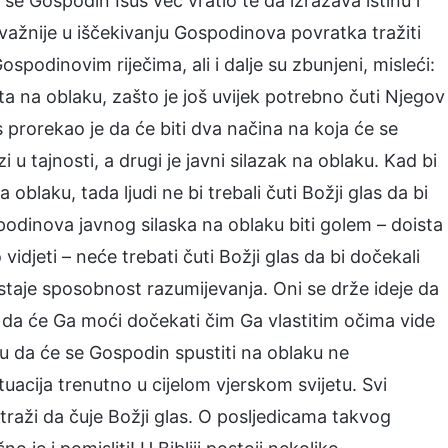
 Gospodin Isus već vratio te da izražava istinu i
ajvažnije u iščekivanju Gospodinova povratka tražiti
spodinovim riječima, ali i dalje su zbunjeni, misleći:
ta na oblaku, zašto je još uvijek potrebno čuti Njegov
prorekao je da će biti dva načina na koja će se
zi u tajnosti, a drugi je javni silazak na oblaku. Kad bi
laku, tada ljudi ne bi trebali čuti Božji glas da bi
podinova javnog silaska na oblaku biti golem – doista
vidjeti – neće trebati čuti Božji glas da bi dočekali
ostaje sposobnost razumijevanja. Oni se drže ideje da
i da će Ga moći dočekati čim Ga vlastitim očima vide
uju da će se Gospodin spustiti na oblaku ne
uacija trenutno u cijelom vjerskom svijetu. Svi
traži da čuje Božji glas. O posljedicama takvog