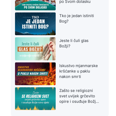
po Svom dolasku
Tko je jedan istiniti
Bog?
Jeste li čuli glas
Božji?
Iskustvo mjanmarske
kršćanke u paklu
nakon smrti
Zašto se religiozni
svet uvijek grčevito
opire i osuđuje Božje
novo djelo