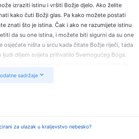
e izraziti istinu i vršiti Božje djelo. Ako želite
nati kako čuti Božji glas. Pa kako možete postati
e znati što je istina. Čak i ako ne razumijete istinu
titi da su one istina, i možete biti sigurni da su one
ne osjećate ništa u srcu kada čitate Božje riječi, tada
 ljudi diljem svijeta prihvatilo Svemogućeg Boga.
i nisu razumjeli istinu, ali svi su mogli osjetiti da
su sve one istina i tako su prihvatili Svemogućeg
dodatne sadržaje
eniji su od svih; to je blagoslov koji im je Bog
imaju osjećaj u svojim srcima, mogu osjetiti da te
Na što se oslanjaju da bi mogli čuti Božji glas?
hu jest osjećaj da te riječi imaju tako velik autoritet,
d Boga i da ih nijedan čovjek nikada ne bi mogao
ficirani za ulazak u kraljevstvo nebesko?
sigurni da su one istina i osjećaju da samo istina ima