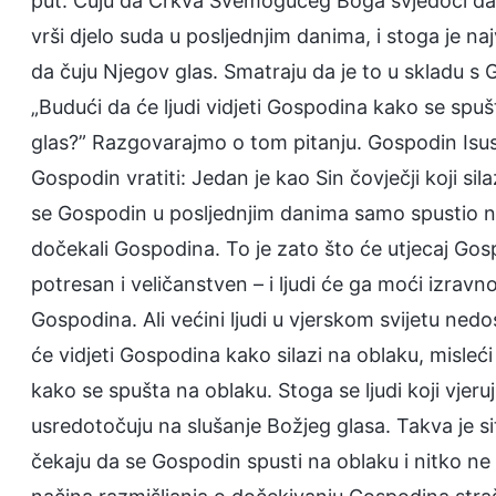
put. Čuju da Crkva Svemogućeg Boga svjedoči da se
vrši djelo suda u posljednjim danima, i stoga je n
da čuju Njegov glas. Smatraju da je to u skladu s Go
„Budući da će ljudi vidjeti Gospodina kako se spuš
glas?” Razgovarajmo o tom pitanju. Gospodin Isus 
Gospodin vratiti: Jedan je kao Sin čovječji koji sila
se Gospodin u posljednjim danima samo spustio na ob
dočekali Gospodina. To je zato što će utjecaj Gos
potresan i veličanstven – i ljudi će ga moći izravno 
Gospodina. Ali većini ljudi u vjerskom svijetu ned
će vidjeti Gospodina kako silazi na oblaku, misleć
kako se spušta na oblaku. Stoga se ljudi koji vjer
usredotočuju na slušanje Božjeg glasa. Takva je sit
čekaju da se Gospodin spusti na oblaku i nitko ne 