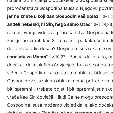
načina razmišljanja o dočekivanju Gospodina strašno 
proročanstava Gospodina Isusa o Njegovu povrat
jer ne znate u koji dan Gospodin vaš dolazi
”
(Mt 2
anđeli nebeski, ni Sin, nego samo Otac
”
(Mt 24,36
razumijevanja vide ova proročanstva Gospodina Is
zasigurno vratiti kao Sin čovječji, pa kako ćemo
da je Gospodin došao? Gospodin Isus rekao je ove r
i one idu za Mnom
”
. Budući da je tako, m
(Iv 10,27)
dočekali dolazak Sina čovječjeg. Kako se onda treb
viđenju Gospodina kako silazi na oblaku, bi li se i 
Gospodinov silazak na oblaku; nema potrebe za prip
biti spremni – trebate bdjeti i biti spremni jer n
vraća kao Sin čovječji – ljudi Ga ne mogu prepozn
Gospodina Isusa možemo vidjeti da je lako dočekat