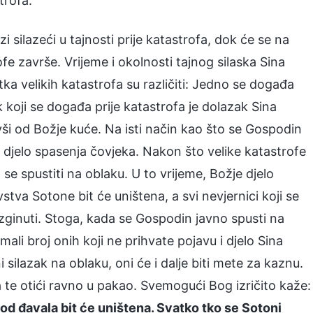
trofa.
i silazeći u tajnosti prije katastrofa, dok će se na
fe završe. Vrijeme i okolnosti tajnog silaska Sina
ka velikih katastrofa su različiti: Jedno se događa
k koji se događa prije katastrofa je dolazak Sina
evši od Božje kuće. Na isti način kao što se Gospodin
rši djelo spasenja čovjeka. Nakon što velike katastrofe
o se spustiti na oblaku. U to vrijeme, Božje djelo
tva Sotone bit će uništena, a svi nevjernici koji se
izginuti. Stoga, kada se Gospodin javno spusti na
mali broj onih koji ne prihvate pojavu i djelo Sina
 silazak na oblaku, oni će i dalje biti mete za kaznu.
 te otići ravno u pakao. Svemogući Bog izričito kaže:
 od đavala bit će uništena. Svatko tko se Sotoni