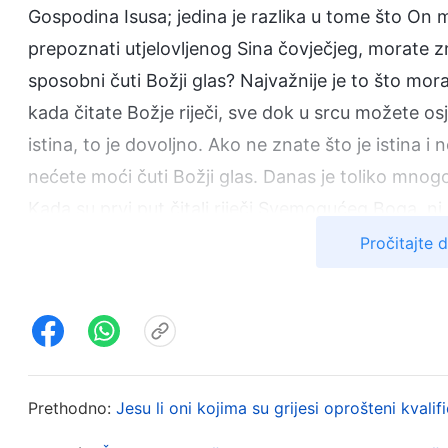
Gospodina Isusa; jedina je razlika u tome što On mož
prepoznati utjelovljenog Sina čovječjeg, morate z
sposobni čuti Božji glas? Najvažnije je to što morat
kada čitate Božje riječi, sve dok u srcu možete osje
istina, to je dovoljno. Ako ne znate što je istina i 
nećete moći čuti Božji glas. Danas je toliko mnogo
Kada su prvi put čitali riječi Svemogućeg Boga, ni on
riječi Svemogućeg Boga imaju autoritet i silu i da 
Pročitajte 
Boga. Ljudi koji mogu čuti Božji glas najblagoslovlj
podario. Čim se izgovore Božje riječi, Božje ovce 
riječi imaju tako velik autoritet i da su one istina. 
Oslanjaju se na intuiciju u svom duhu. Intuicija u du
da su te riječi tako duboke, da te riječi dolaze o
Prethodno:
Jesu li oni kojima su grijesi oprošteni kvali
izgovoriti. Osim toga, čitajući te riječi, mogu biti 