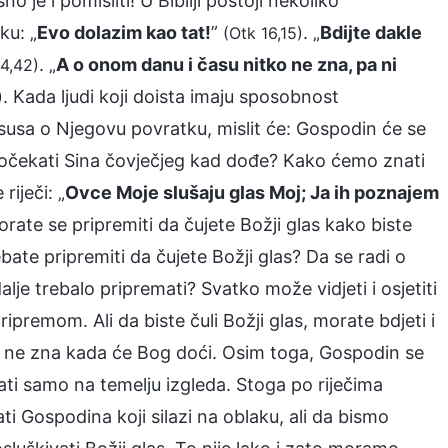
je i pomisliti! U Bibliji postoji nekoliko
ku: „
Evo dolazim kao tat!
”
. „
Bdijte dakle
(Otk 16,15)
. „
A o onom danu i času nitko ne zna, pa ni
4,42)
. Kada ljudi koji doista imaju sposobnost
)
usa o Njegovu povratku, mislit će: Gospodin će se
 dočekati Sina čovječjeg kad dođe? Kako ćemo znati
iječi: „
Ovce Moje slušaju glas Moj; Ja ih poznajem
orate se pripremiti da čujete Božji glas kako biste
ate pripremiti da čujete Božji glas? Da se radi o
dalje trebalo pripremati? Svatko može vidjeti i osjetiti
remom. Ali da biste čuli Božji glas, morate bdjeti i
itko ne zna kada će Bog doći. Osim toga, Gospodin se
ati samo na temelju izgleda. Stoga po riječima
i Gospodina koji silazi na oblaku, ali da bismo