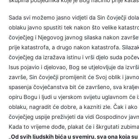
skupina pobjednika koje je Bog načinio prije katas
Sada svi možemo jasno vidjeti da Sin čovječji dolaz
oblaku javno spustiti tek nakon što velike katastro
čovječjeg i Njegovog javnog silaska nakon završet
prije katastrofa, a drugo nakon katastrofa. Silaza
čovječjeg da izražava istinu i vrši djelo suda poč
Isus pojavio i djelovao, Bog se utjelovljuje da izv
završe, Sin čovječji promijenit će Svoj oblik i javn
spasenja čovječanstva bit će završeno, sva kraljevs
opiru Bogu i ljudi u vjerskom svijetu uglavnom će 
oblaku, nagradit će dobre, a kazniti zle. Čak i ako 
čovječjeg uspije preživjeti da vidi Gospodinov javni
Kada to vrijeme dođe, plakat će i škrgutati zubima
„
Od svih ljudskih bića u svemiru, sva ona koja su