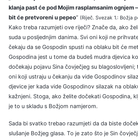
klanja past će pod Mojim rasplamsanim ognjem – to
bit će pretvoreni u pepeo
”
(Riječ. Svezak 1.: Božja p
Kako treba razumjeti ove riječi? Znače da, ako želi
suda u posljednjim danima. Svi oni koji ne prihvate
čekaju da se Gospodin spusti na oblaku bit će m
Gospodina jest u tome da budeš mudra djevica koj
dočekaju pojavu Sina čovječjeg su blagoslovljeni; t
oni koji ustraju u čekanju da vide Gospodinov sila
djevice jer kada vide Gospodinov silazak na oblaku,
kažnjeni. Stoga, ako želite dočekati Gospodina, kl
je to u skladu s Božjom namjerom.
Sada bi svatko trebao razumjeti da da biste doček
slušanje Božjeg glasa. To je zato što je Sin čovj