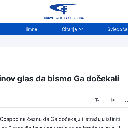
Himne
Čitanja
Svjedoča
nov glas da bismo Ga dočekali
 Gospodina čeznu da Ga dočekaju i istražuju istiniti