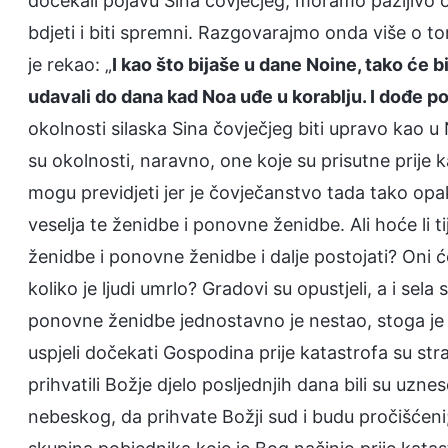
dočekali pojavu Sina čovječjeg, moramo pažljivo os
bdjeti i biti spremni. Razgovarajmo onda više o t
je rekao: „
I kao što bijaše u dane Noine, tako će biti
udavali do dana kad Noa uđe u korablju. I dođe po
okolnosti silaska Sina čovječjeg biti upravo kao u Noi
su okolnosti, naravno, one koje su prisutne prije k
mogu previdjeti jer je čovječanstvo tada tako opako
veselja te ženidbe i ponovne ženidbe. Ali hoće li ti
ženidbe i ponovne ženidbe i dalje postojati? Oni ć
koliko je ljudi umrlo? Gradovi su opustjeli, a i sela
ponovne ženidbe jednostavno je nestao, stoga je ja
uspjeli dočekati Gospodina prije katastrofa su strada
prihvatili Božje djelo posljednjih dana bili su uzn
nebeskog, da prihvate Božji sud i budu pročišćeni; s