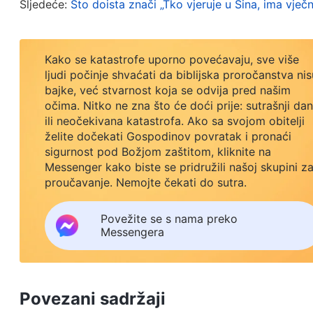
Sljedeće:
Što doista znači „Tko vjeruje u Sina, ima vječn
autoritet i silu. Takvi ljudi osjete nešto kada čuju
glasa temelji na osjećaju u vašem duhu, na intuiciji
Moj; Ja ih poznajem i one idu za Mnom
”
.
(Iv 10,27)
Kako se katastrofe uporno povećavaju, sve više
ljudi počinje shvaćati da biblijska proročanstva nis
da Božje ovce moraju imati iskustvo s Božjim riječ
bajke, već stvarnost koja se odvija pred našim
posjedovati neko istinsko znanje o Bogu prije ne
očima. Nitko ne zna što će doći prije: sutrašnji dan
ili neočekivana katastrofa. Ako sa svojom obitelji
nam da će oni koji su Božje ovce prirodno čuti Božji
želite dočekati Gospodinov povratak i pronaći
koji imaju duhovno razumijevanje posjeduju taj inst
sigurnost pod Božjom zaštitom, kliknite na
Messenger kako biste se pridružili našoj skupini z
oni koji ga nemaju nisu Božje ovce. Svemogući Bog
proučavanje. Nemojte čekati do sutra.
toliko mnogo ljudi u vjerskom svijetu i dalje opire 
djevice koje su već pale u tamu. Oni su antikristi, 
Povežite se s nama preko
Messengera
Pa kako možete čuti Božji glas? Trebate tražiti i is
prepoznati da Božje riječi imaju autoritet i silu. O
Povezani sadržaji
da te istine ne posjeduje nijedan čovjek, i da ih n