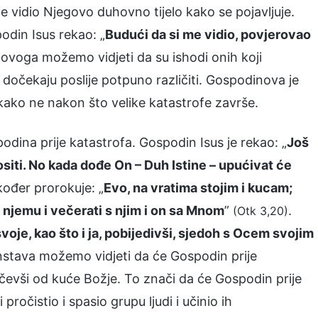
e vidio Njegovo duhovno tijelo kako se pojavljuje.
odin Isus rekao: „
Budući da si me vidio, povjerovao
z ovoga možemo vidjeti da su ishodi onih koji
 dočekaju poslije potpuno različiti. Gospodinova je
ikako ne nakon što velike katastrofe završe.
ina prije katastrofa. Gospodin Isus je rekao: „
Još
iti. No kada dođe On – Duh Istine – upućivat će
kođer prorokuje: „
Evo, na vratima stojim i kucam;
 k njemu i večerati s njim i on sa Mnom
”
.
(Otk 3,20)
voje, kao što i ja, pobijedivši, sjedoh s Ocem svojim
anstava možemo vidjeti da će Gospodin prije
počevši od kuće Božje. To znači da će Gospodin prije
i pročistio i spasio grupu ljudi i učinio ih