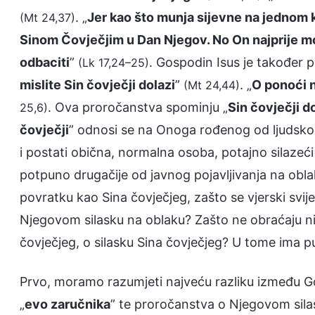
. „
Jer kao što munja sijevne na jednom kr
(Mt 24,37)
Sinom Čovječjim u Dan Njegov. No On najprije mo
odbaciti
”
. Gospodin Isus je također p
(Lk 17,24–25)
mislite Sin čovječji dolazi
”
. „
O ponoći n
(Mt 24,44)
. Ova proročanstva spominju „
Sin čovječji d
25,6)
čovječji
” odnosi se na Onoga rođenog od ljudskog
i postati obična, normalna osoba, potajno silazeći
potpuno drugačije od javnog pojavljivanja na ob
povratku kao Sina čovječjeg, zašto se vjerski svi
Njegovom silasku na oblaku? Zašto ne obraćaju n
čovječjeg, o silasku Sina čovječjeg? U tome ima p
Prvo, moramo razumjeti najveću razliku između 
„
evo zaručnika
” te proročanstva o Njegovom silas