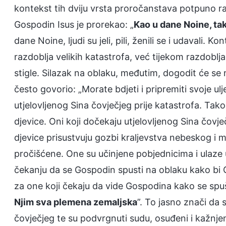
kontekst tih dviju vrsta proročanstava potpuno raz
Gospodin Isus je prorekao: „
Kao u dane Noine, tak
dane Noine, ljudi su jeli, pili, ženili se i udavali. 
razdoblja velikih katastrofa, već tijekom razdoblj
stigle. Silazak na oblaku, međutim, dogodit će se 
često govorio: „Morate bdjeti i pripremiti svoje u
utjelovljenog Sina čovječjeg prije katastrofa. Tako
djevice. Oni koji dočekaju utjelovljenog Sina čovj
djevice prisustvuju gozbi kraljevstva nebeskog i m
pročišćene. One su učinjene pobjednicima i ulaze u B
čekanju da se Gospodin spusti na oblaku kako bi Ga
za one koji čekaju da vide Gospodina kako se spuš
Njim sva plemena zemaljska
”. To jasno znači da s
čovječjeg te su podvrgnuti sudu, osuđeni i kažnjen