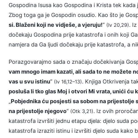
Gospodina Isusa kao Gospodina i Krista tek kada j
Zbog toga ga je Gospodin osudio. Kao što je Gosp
si. Blaženi koji ne vidješe, a vjeruju!
”
. I
(Iv 20,29)
dočekaju Gospodina prije katastrofa i onih koji Ga
namjera da Ga ljudi dočekaju prije katastrofa, a n
Porazgovarajmo sada o značaju dočekivanja Gospod
vam mnogo imam kazati, ali sada to ne možete nos
vas u svu istinu
”
. Knjiga Otkrivenja ta
(Iv 16,12–13)
posluša li tko glas Moj i otvori Mi vrata, unići ću
„
Pobjednika ću posjesti sa sobom na prijestolje s
na prijestolje njegovo
”
. Iz ovih proroč
(Otk 3,21)
katastrofa izvršiti jednu etapu djela: djelo suda 
katastrofa izraziti istinu i izvršiti djelo suda kako b