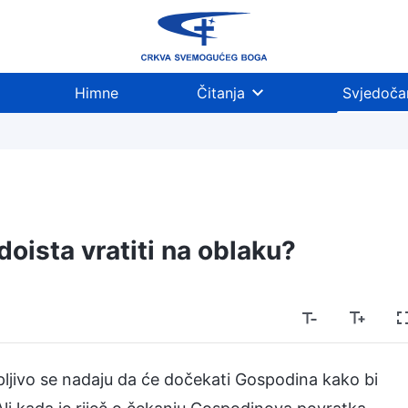
Himne
Čitanja
Svjedoča
doista vratiti na oblaku?
pljivo se nadaju da će dočekati Gospodina kako bi