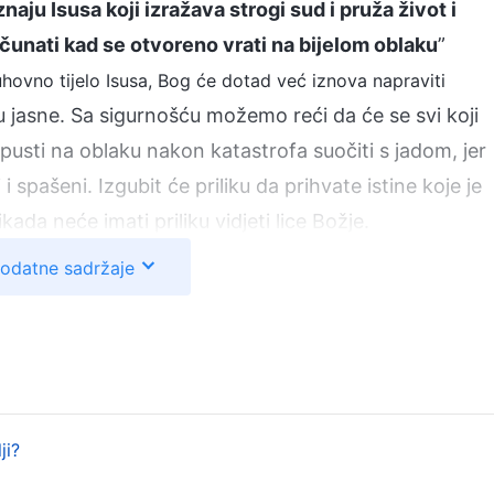
znaju Isusa koji izražava strogi sud i pruža život i
računati kad se otvoreno vrati na bijelom oblaku
”
duhovno tijelo Isusa, Bog će dotad već iznova napraviti
 jasne. Sa sigurnošću možemo reći da će se svi koji
usti na oblaku nakon katastrofa suočiti s jadom, jer
i spašeni. Izgubit će priliku da prihvate istine koje je
ikada neće imati priliku vidjeti lice Božje.
dodatne sadržaje
jeka uskoro će biti gotovo, a tada ćemo ući u
 biti velike katastrofe koje će potpuno uništiti
ekali Gospodina; mogli biste izgubiti život u svakom
vati istiniti put i ne prihvatiti sve istine koje je
djevice i Gospodin ih može samo napustiti i eliminirati.
ji?
anje od najveće hitnosti. Hoćete li moći dočekati