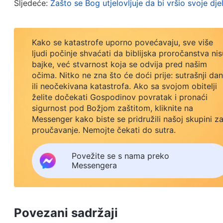
Gospodina prije velikih katastrofa koje će uništiti 
Sljedeće:
Zašto se Bog utjelovljuje da bi vršio svoje dj
kako biste bili pročišćeni, to će izravno odrediti v
Kako se katastrofe uporno povećavaju, sve više
ljudi počinje shvaćati da biblijska proročanstva nis
bajke, već stvarnost koja se odvija pred našim
očima. Nitko ne zna što će doći prije: sutrašnji dan
ili neočekivana katastrofa. Ako sa svojom obitelji
želite dočekati Gospodinov povratak i pronaći
sigurnost pod Božjom zaštitom, kliknite na
Messenger kako biste se pridružili našoj skupini z
proučavanje. Nemojte čekati do sutra.
Povežite se s nama preko
Messengera
Povezani sadržaji