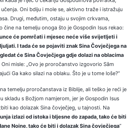
 Ali kada je riječ o čekanju Gospodinova povratka,
 učenja. Oni bdiju i mole se, aktivno traže i istražuju
asa. Drugi, međutim, ostaju u svojim crkvama,
o čine na temelju onoga što je Gospodin Isus rekao:
nce će pomrčati i mjesec neće više svijetljeti i
juljati. I tada će se pojaviti znak Sina Čovječjega na
 ugledat će Sina Čovječjega gdje dolazi na oblacima
. Oni misle: „Ovo je proročanstvo izgovorio Sâm
i Ga kako silazi na oblaku. Što je u tome loše?”
emelju proročanstava iz Biblije, ali teško je reći je
u u skladu s Božjom namjerom, jer je Gospodin Isus
ti kao dolazak Sina čovječjeg, u tajnosti. Na
nja izlazi od istoka i bljesne do zapada, tako će biti
dane Noine, tako će biti i dolazak Sina čovječjega
”