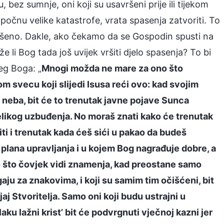
 bez sumnje, oni koji su usavršeni prije ili tijekom
 počnu velike katastrofe, vrata spasenja zatvoriti. To
vršeno. Dakle, ako čekamo da se Gospodin spusti na
e li Bog tada još uvijek vršiti djelo spasenja? To bi
eg Boga: „
Mnogi možda ne mare za ono što
m svecu koji slijedi Isusa reći ovo: kad svojim
s neba, bit će to trenutak javne pojave Sunca
elikog uzbuđenja. No moraš znati kako će trenutak
i i trenutak kada ćeš sići u pakao da budeš
 plana upravljanja i u kojem Bog nagrađuje dobre, a
ego što čovjek vidi znamenja, kad preostane samo
agaju za znakovima, i koji su samim tim očišćeni, bit
jaj Stvoritelja. Samo oni koji budu ustrajni u
laku lažni krist’ bit će podvrgnuti vječnoj kazni jer