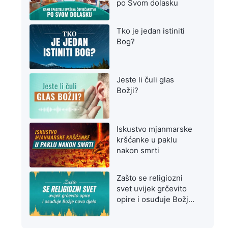
po Svom dolasku
Tko je jedan istiniti
Bog?
Jeste li čuli glas
Božji?
Iskustvo mjanmarske
kršćanke u paklu
nakon smrti
Zašto se religiozni
svet uvijek grčevito
opire i osuđuje Božje
novo djelo