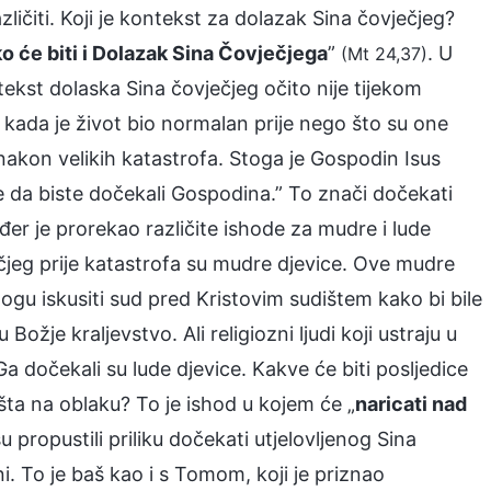
ličiti. Koji je kontekst za dolazak Sina čovječjeg?
o će biti i Dolazak Sina Čovječjega
”
. U
(Mt 24,37)
Kontekst dolaska Sina čovječjeg očito nije tijekom
a kada je život bio normalan prije nego što su one
nakon velikih katastrofa. Stoga je Gospodin Isus
lje da biste dočekali Gospodina.” To znači dočekati
đer je prorekao različite ishode za mudre i lude
ečjeg prije katastrofa su mudre djevice. Ove mudre
ogu iskusiti sud pred Kristovim sudištem kako bi bile
ožje kraljevstvo. Ali religiozni ljudi koji ustraju u
 dočekali su lude djevice. Kakve će biti posljedice
ta na oblaku? To je ishod u kojem će „
naricati nad
u propustili priliku dočekati utjelovljenog Sina
i. To je baš kao i s Tomom, koji je priznao