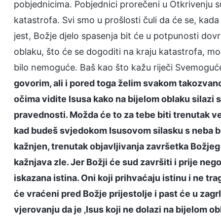
pobjednicima. Pobjednici prorečeni u Otkrivenju su,
katastrofa. Svi smo u prošlosti čuli da će se, kada
jest, Božje djelo spasenja bit će u potpunosti do
oblaku, što će se dogoditi na kraju katastrofa, mož
bilo nemoguće. Baš kao što kažu riječi Svemoguć
govorim, ali i pored toga želim svakom takozvano
očima vidite Isusa kako na bijelom oblaku silazi 
pravednosti. Možda će to za tebe biti trenutak v
kad budeš svjedokom Isusovom silasku s neba bit
kažnjen, trenutak objavljivanja završetka Božjeg
kažnjava zle. Jer Božji će sud završiti i prije n
iskazana istina. Oni koji prihvaćaju istinu i ne tr
će vraćeni pred Božje prijestolje i past će u zagrl
vjerovanju da je ‚Isus koji ne dolazi na bijelom ob