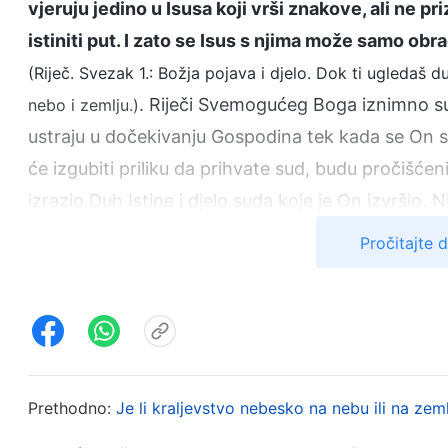
vjeruju jedino u Isusa koji vrši znakove, ali ne pri
istiniti put. I zato se Isus s njima može samo ob
(Riječ. Svezak 1.: Božja pojava i djelo. Dok ti ugledaš 
. Riječi Svemogućeg Boga iznimno su
nebo i zemlju.)
ustraju u dočekivanju Gospodina tek kada se On sp
će izgubiti priliku da prihvate sud, budu pročišćeni 
izrazio Duh Istine i djelo suda koje je On izvršio. N
Pročitajte 
Nesreća su već počele. Božje djelo spašavanja čov
posljednje tri i pol godine velikih katastrofa. To će
čovječanstvo. Iznimno je opasno ako još niste doč
trenutku. Nevjerojatno je glupo ne tražiti i ne istraži
izrazio „Sin čovječji”. Ti su ljudi definitivno lude 
Prethodno:
Je li kraljevstvo nebesko na nebu ili na zeml
Možemo reći da je dočekivanje Gospodina sada pit