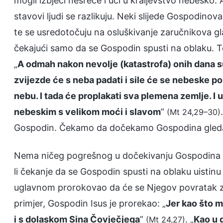
mogli izbjeći nesreće i ući u kraljevstvo nebesko.
stavovi ljudi se razlikuju. Neki slijede Gospodinova
te se usredotočuju na osluškivanje zaručnikova gl
čekajući samo da se Gospodin spusti na oblaku. T
„
A odmah nakon nevolje (katastrofa) onih dana su
zvijezde će s neba padati i sile će se nebeske pol
nebu. I tada će proplakati sva plemena zemlje. I
nebeskim s velikom moći i slavom
”
(Mt 24,29–30)
Gospodin. Čekamo da dočekamo Gospodina gledajuć
Nema ničeg pogrešnog u dočekivanju Gospodina na t
li čekanje da se Gospodin spusti na oblaku uistin
uglavnom prorokovao da će se Njegov povratak zbi
primjer, Gospodin Isus je prorekao: „
Jer kao što mu
i s dolaskom Sina Čovječjega
”
. „
Kao u 
(Mt 24,27)