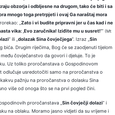
aju obzorja i odbljesne na drugom, tako će biti i sa
ra mnogo toga pretrpjeti i ovaj Ga naraštaj mora
rorekao: „
Zato i vi budite pripravni jer u čas kad i ne
asta vika: ‚Evo zaručnika! Iziđite mu u susret!’
”
(Mt
olazi
” ili „
dolazak Sina čovječjega
”. Izraz „
Sin
 bića. Drugim riječima, Bog će se zaodjenuti tijelom
 među čovječanstvo da govori i djeluje. To je
laku. Uz toliko proročanstava o Gospodinovom
jet odlučuje usredotočiti samo na proročanstva o
ikakvu pažnju na proročanstva o dolasku Sina
uno više od onoga što se na prvi pogled čini.
Gospodinovih proročanstava „
Sin čovječji dolazi
” i
ku na oblaku. Moramo jasno vidjeti da su vrijeme i