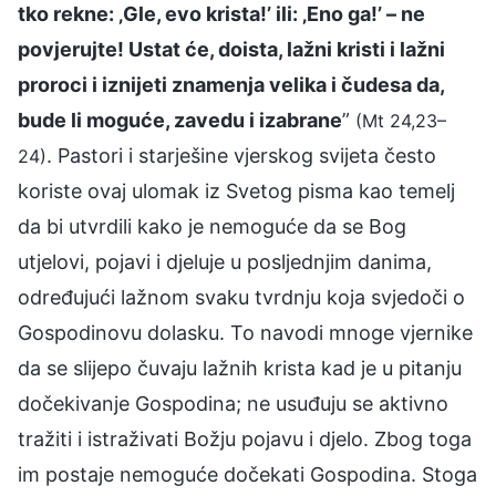
tko rekne: ‚Gle, evo krista!’ ili: ‚Eno ga!’ – ne
povjerujte! Ustat će, doista, lažni kristi i lažni
proroci i iznijeti znamenja velika i čudesa da,
bude li moguće, zavedu i izabrane
”
(Mt 24,23–
. Pastori i starješine vjerskog svijeta često
24)
koriste ovaj ulomak iz Svetog pisma kao temelj
da bi utvrdili kako je nemoguće da se Bog
utjelovi, pojavi i djeluje u posljednjim danima,
određujući lažnom svaku tvrdnju koja svjedoči o
Gospodinovu dolasku. To navodi mnoge vjernike
da se slijepo čuvaju lažnih krista kad je u pitanju
dočekivanje Gospodina; ne usuđuju se aktivno
tražiti i istraživati Božju pojavu i djelo. Zbog toga
im postaje nemoguće dočekati Gospodina. Stoga