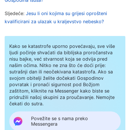
u lažne kriste. To je zato što je vrlo malo onih
među cijelim čovječanstvom koji uistinu razumiju
Sljedeće:
Jesu li oni kojima su grijesi oprošteni
kvalificirani za ulazak u kraljevstvo nebesko?
istinu. Ljudi bez istine u velikoj su opasnosti i sve
ih lako mogu zaluditi lažni kristi i lažni proroci.
Stoga je Gospodin Isus izrekao ovo
Kako se katastrofe uporno povećavaju, sve više
proročanstvo prvenstveno da bi se ljudi čuvali
ljudi počinje shvaćati da biblijska proročanstva
nisu bajke, već stvarnost koja se odvija pred
lažnih krista koji se pojavljuju u posljednjim
našim očima. Nitko ne zna što će doći prije:
danima i da bi ljudima rekao koje su
sutrašnji dan ili neočekivana katastrofa. Ako sa
karakteristike lažnih krista; na taj način, ljudi
svojom obitelji želite dočekati Gospodinov
povratak i pronaći sigurnost pod Božjom
mogu razlikovati lažne kriste i izbjeći da budu
zaštitom, kliknite na Messenger kako biste se
zaluđeni. To je bila svrha Gospodina Isusa kad je
pridružili našoj skupini za proučavanje. Nemojte
čekati do sutra.
izgovorio te riječi, a to je također i Gospodinova
brižna namjera. Međutim, Gospodin Isus nikada
Povežite se s nama preko
Messengera
nije rekao da se neće vratiti. Ako netko ne vjeruje