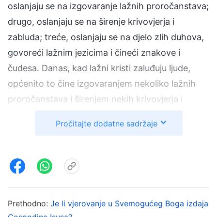
oslanjaju se na izgovaranje lažnih proročanstava;
drugo, oslanjaju se na širenje krivovjerja i
zabluda; treće, oslanjaju se na djelo zlih duhova,
govoreći lažnim jezicima i čineći znakove i
čudesa. Danas, kad lažni kristi zaluđuju ljude,
općenito to čine izgovaranjem nekoliko lažnih
proročanstava i širenjem nekih krivovjerja i
zabluda. Oslanjaju se na to da bi zaluđivali ljude.
Pročitajte dodatne sadržaje
Još nismo vidjeli da čine velike znakove i čudesa
kako bi zaluđivali ljude. To je vrlo rijetko; možda
zato što Bog to ne dopušta. Kad bi Bog doista
dopustio Sotoni da čini velike znakove i čudesa
kako bi zaluđivao ljude, tada bi devedeset devet
Prethodno:
Je li vjerovanje u Svemogućeg Boga izdaja
posto cijelog vjerskog svijeta otišlo i povjerovalo
Gospodina Isusa?